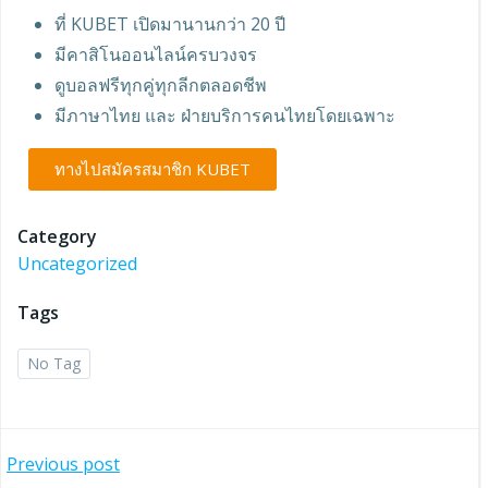
ที่ KUBET เปิดมานานกว่า 20 ปี
มีคาสิโนออนไลน์ครบวงจร
ดูบอลฟรีทุกคู่ทุกลีกตลอดชีพ
มีภาษาไทย และ ฝ่ายบริการคนไทยโดยเฉพาะ
ทางไปสมัครสมาชิก KUBET
Category
Uncategorized
Tags
No Tag
Previous post