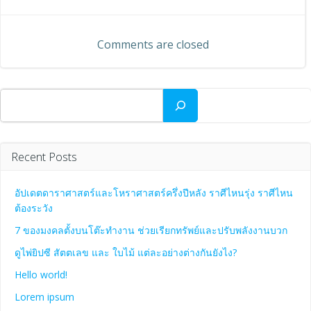
Comments are closed
Recent Posts
อัปเดตดาราศาสตร์และโหราศาสตร์ครึ่งปีหลัง ราศีไหนรุ่ง ราศีไหน
ต้องระวัง
7 ของมงคลตั้งบนโต๊ะทำงาน ช่วยเรียกทรัพย์และปรับพลังงานบวก
ดูไพ่ยิปซี สัตตเลข และ ใบไม้ แต่ละอย่างต่างกันยังไง?
Hello world!
Lorem ipsum