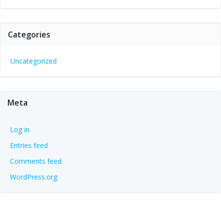
Categories
Uncategorized
Meta
Log in
Entries feed
Comments feed
WordPress.org