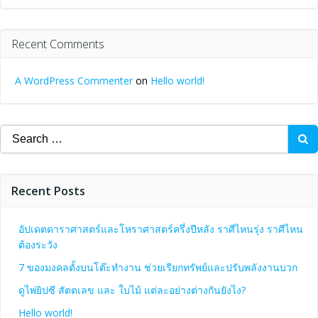
Recent Comments
A WordPress Commenter
on
Hello world!
Recent Posts
อัปเดตดาราศาสตร์และโหราศาสตร์ครึ่งปีหลัง ราศีไหนรุ่ง ราศีไหน
ต้องระวัง
7 ของมงคลตั้งบนโต๊ะทำงาน ช่วยเรียกทรัพย์และปรับพลังงานบวก
ดูไพ่ยิปซี สัตตเลข และ ใบไม้ แต่ละอย่างต่างกันยังไง?
Hello world!