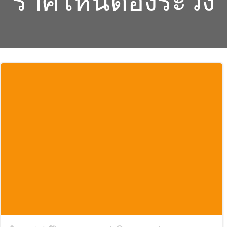
ราศีไหนต้องระวัง